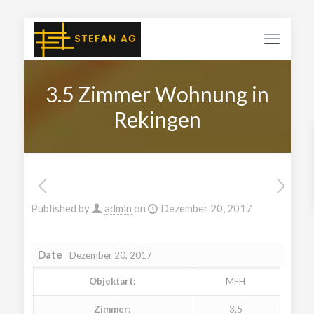
3.5 Zimmer Wohnung in
Rekingen
Published by
admin
on
Dezember 20, 2017
Date
Dezember 20, 2017
Objektart:
MFH
Zimmer:
3,5