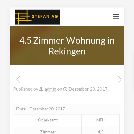
4.5 Zimmer Wohnung in
Rekingen
Published by
admin
on
Dezember 20, 2017
Date
Dezember 20, 2017
Objektart:
MFH
Zimmer:
4,5